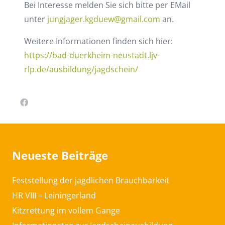
Bei Interesse melden Sie sich bitte per EMail
unter
jungjager.kgduew@gmail.com
an.
Weitere Informationen finden sich hier:
https://bad-duerkheim-neustadt.ljv-
rlp.de/ausbildung/jagdschein/
Neueste Beiträge
Feststellung der jagdlichen Brauchbarkeit
HR VIII – Leiningerland
Kitzrettung im vollem Gange