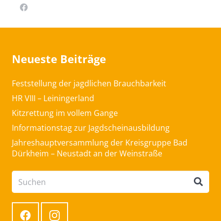
Neueste Beiträge
Feststellung der jagdlichen Brauchbarkeit
HR VIII – Leiningerland
Kitzrettung im vollem Gange
Informationstag zur Jagdscheinausbildung
Jahreshauptversammlung der Kreisgruppe Bad
Dürkheim – Neustadt an der Weinstraße